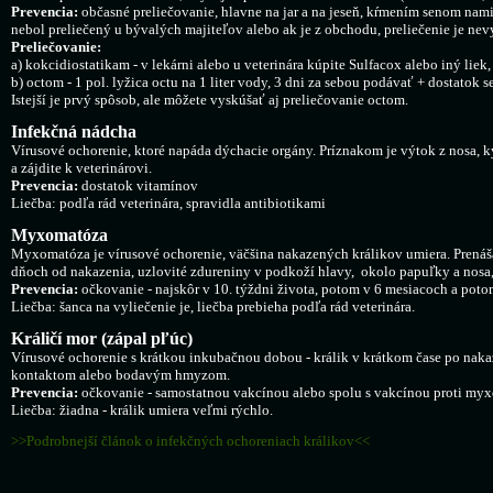
Prevencia:
občasné preliečovanie, hlavne na jar a na jeseň, kŕmením senom namie
nebol preliečený u bývalých majiteľov alebo ak je z obchodu, preliečenie je ne
Preliečovanie:
a) kokcidiostatikam - v lekárni alebo u veterinára kúpite Sulfacox alebo iný li
b) octom - 1 pol. lyžica octu na 1 liter vody, 3 dni za sebou podávať + dostatok
Istejší je prvý spôsob, ale môžete vyskúšať aj preliečovanie octom.
Infekčná nádcha
Vírusové ochorenie, ktoré napáda dýchacie orgány. Príznakom je výtok z nosa, k
a zájdite k veterinárovi.
Prevencia:
dostatok vitamínov
Liečba:
podľa rád veterinára, spravidla antibiotikami
Myxomatóza
Myxomatóza je vírusové ochorenie, väčšina nakazených králikov umiera. Prenáš
dňoch od nakazenia, uzlovité zdureniny v podkoží hlavy, okolo papuľky a nosa
Prevencia:
očkovanie - najskôr v 10. týždni života, potom v 6 mesiacoch a poto
Liečba: šanca na vyliečenie je, liečba prebieha podľa rád veterinára.
Králičí mor (zápal pľúc)
Vírusové ochorenie s krátkou inkubačnou dobou - králik v krátkom čase po naka
kontaktom alebo bodavým hmyzom.
Prevencia:
očkovanie - samostatnou vakcínou alebo spolu s vakcínou proti myxo
Liečba: žiadna - králik umiera veľmi rýchlo.
>>Podrobnejší článok o infekčných ochoreniach králikov<<