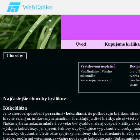
WebĽahko
Úvod
Kupujeme králika
Choroby
Vystěhování neplatičů
Bestpo
Vystěhujeme i Vašeho
pro př
nájemníka!
tvorba
www.kopemezavas.cz
free h
estate
Najčastejšie choroby králikov
Kokcidióza
Je to choroba spôsobená
parazitmi - kokcídiami
, tie poškodzujú králikom sliz
hlavne zeleným, infikovaným náradím... Prenášajú ju divé králiky, ale aj vtáctvo 
Najčastejšie sa nakazia mláďatá vo veku 6-7 týždňov, ale aj dospelé králiky a k
výskytu kokcidiózy: jar a jeseň. Faktory ovplyvňujúce vypuknutie choroby: náh
Príznaky: chudnutie, bledé očné spojivky, nahrbený chrbát, striedanie hnačky a 
Liečba: podľa rád veterinára, zvyčajne podávanie kokcidiostatík (Sulfadimidin, 