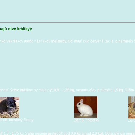
jú divé králiky):
hkoľvek fľakov alebo náznakov inej farby. Oči majú buď červené (ak je to hermelín
tnosť týchto králikov by mala byť 0,9 - 1,25 kg, nesmie však prekročiť 1,5 kg. Dĺž
drob. trieslový čierny
Zdrob. hototský
Zdr
vážiť 1,5 - 1,75 kg (váha nesmie prekročiť pod 0,9 kg a nad 2,0 kg). Ovisnuté uši 