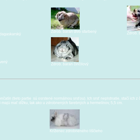
Zdrob. baran divo sfarbený
Zdrob. 
dagaskarský
rvený
Zdrob. baran činčilový
ončatín (tieto partie sú osrstené normálnou srsťou). Ich srsť neplstnatie, stačí ich
Uši majú mať dĺžku, tak ako u zdrobnených farebných a hermelínov, 5,5 cm.
Kríženec zdrobneného líščieho