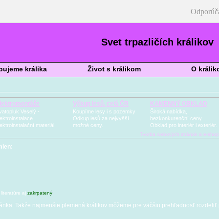
Odporúč
Svet trpazličích králikov
ujeme králika
Život s králikom
O králik
lektromontáže
Výkup lesů, celá ČR
KAMENNÝ OBKLAD
vatopluk Veselý -
Koupíme lesy i s pozemky
Široká nabídka,
lektroinstalace
Odkup lesů za nejvyšší
bezkonkurenční ceny
lektroinstalační materiál
možné ceny.
Obklad pro interiér i exteriér.
Tvorba webových stránok a e-sho
mien:
 literatúre aj
zakrpatený
ánka. Takže najmenšie plemená králikov môžeme pre väčšiu prehľadnosť rozdeliť p