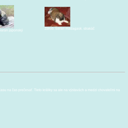
Zdrob. baran madagask. strakáč
baran japonský
 z času na čas prečesať. Tieto králiky sa ale na výstavách a medzi chovateľmi na