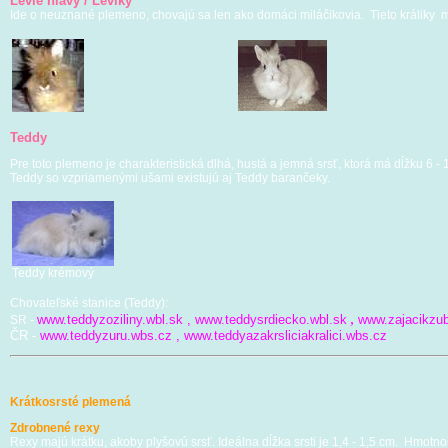
Levie hlavy / Levíky
Ide o neuznané plemeno, chovajú sa len ako domáci miláčikovia. Tieto králiky m
Teddy
Pre toto plemeno je charakteristická dlhá, hustá a jemná srsť, ktorá má dĺžku 6 - 
Teddy so vzpriamenými ušami existujú aj Teddy barančeky.
Teddy krémový
Chovateľské stanice (Teddy):
,
www.teddyzoziliny.wbl.sk
,
www.teddysrdiecko.wbl.sk
www.zajacikzub
SR -
ČR -
www.teddyzuru.wbs.cz
,
www.teddyazakrsliciakralici.wbs.cz
Krátkosrsté plemená
Zdrobnené rexy
Rexy majú krátku, akoby plyšovú srsť. Ideálna dĺžka srsti je 1,4 - 1,5 cm. Hmotn