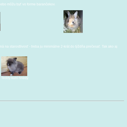
alebo môžu byť vo forme barančekov.
čná na starostlivosť - treba ju minimálne 2-krát do týždňa prečesať. Tak ako aj
Teddy kuní hnedý