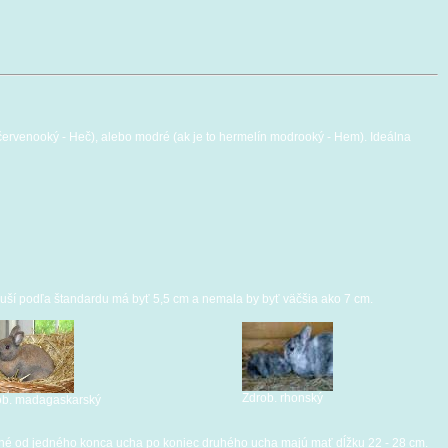
 červenooký - Heč), alebo modré (ak je to hermelín modrooký - Hem). Ideálna
ka uší podľa štandardu má byť 5,5 cm a nemala by byť väčšia ako 7 cm.
Zdrob. rhonský
ob. madagaskarský
merané od jedného konca ucha po koniec druhého ucha majú mať dĺžku 22 - 28 cm.