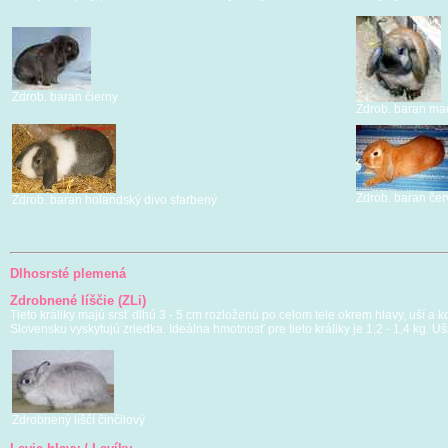
Zdrob. baran čierny
Zdrob. baran ma
Zdrob. baran če
Zdrob. baran holandský divo sfarbený
Dlhosrsté plemená
Zdrobnené líščie (ZLi)
Tieto králiky majú srsť dlhú 3 - 5 cm rozloženú po celom tele okrem hlavy, uší a k
Slovensku vyskytujú zriedka. Ideálna hmotnosť pre tieto králiky je 1,2 - 1,4 kg. 
Zdrobnený líščí činčilový