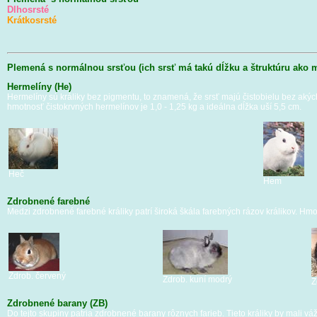
Dlhosrsté
Krátkosrsté
Plemená s normálnou srsťou (ich srsť má takú dĺžku a štruktúru ako ma
Hermelíny (He)
Hermelíny sú králiky bez pigmentu, to znamená, že srsť majú čistobielu bez akýc
hmotnosť čistokrvných hermelínov je 1,0 - 1,25 kg a ideálna dĺžka uší 5,5 cm.
Heč
Hem
Zdrobnené farebné
Medzi zdrobnené farebné králiky patrí široká škála farebných rázov králikov. Hmo
Zdrob. červený
Zdrob. kuní modrý
Z
Zdrobnené barany (ZB)
Do tejto skupiny patria zdrobnené barany rôznych farieb. Tieto králiky by mali 