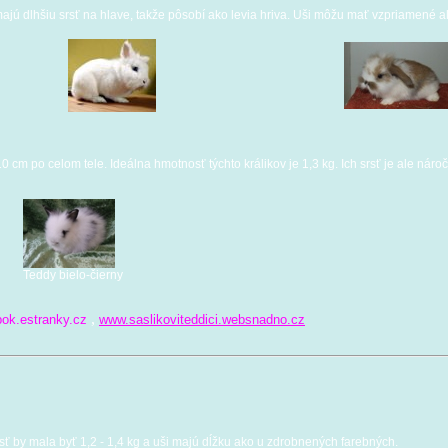
ajú dlhšiu srsť na hlave, takže pôsobí ako levia hriva. Uši môžu mať vzpriamené 
10 cm po celom tele. Ideálna hmotnosť týchto králikov je 1,3 kg. Ich srsť je ale náro
Teddy bielo-čierny
,
ok.estranky.cz
www.saslikoviteddici.websnadno.cz
osť by mala byť 1,2 - 1,4 kg a uši majú dĺžku ako u zdrobnených farebných.