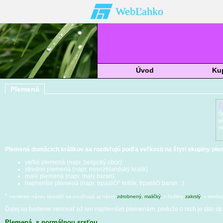
WebĽahko
Úvod
Kup
Plemená
E
S
e
e
Plemená domácich králikov sa rozdeľujú podľa veľkosti na štyri skupiny ple
veľké plemená (napr. belgický obor)
stredné plemená (napr. novozélandský králik)
malé plemená (napr. malý baran)
najmenšie plemená (napr. trpasličí* králik, trpasličí baran...)
*
namiesto názvu trpasličí sa používajú aj názvy
zdrobnený, maličký
, z češtiny
zakrslý
, v staršej
Ďalej sa budeme venovať už len najmenším plemenám, pretože o nich je táto str
Plemená s normálnou srsťou