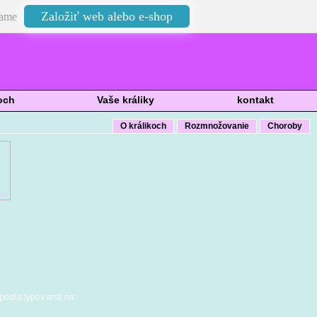
Založiť web alebo e-shop
ame
och
Vaše králiky
kontakt
O králikoch
Rozmnožovanie
Choroby
pov
odľa typov srsti na: